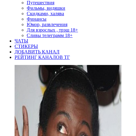
Путешествия
Фильмы, видяшки
Скидками, халява
Финансы
Юмор, развлечения
Для взрослых , трэш 18+
Сливы телеграмм 18+
ЧАТЫ
СТИКЕРЫ
ДОБАВИТЬ КАНАЛ
РЕЙТИНГ КАНАЛОВ ТГ