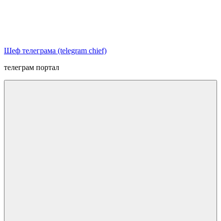
Перейти
к
содержимому
Шеф телеграма (telegram chief)
телеграм портал