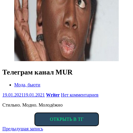
Телеграм канал MUR
Мода, бьюти
19.01.2021
19.01.2021
Writer
Нет комментариев
Стильно. Модно. Молодёжно
ОТКРЫТЬ В ТГ
Навигация
Предыдущая запись