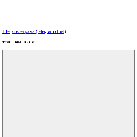
Перейти
к
содержимому
Шеф телеграма (telegram chief)
телеграм портал