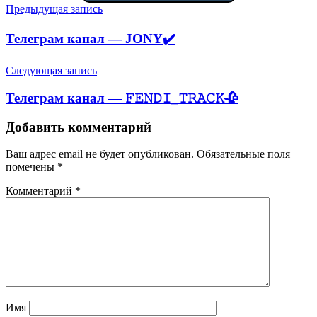
Навигация
Предыдущая запись
по
Телеграм канал — JONY✔️
записям
Следующая запись
Телеграм канал — 𝙵𝙴𝙽𝙳𝙸_𝚃𝚁𝙰𝙲𝙺🥀
Добавить комментарий
Ваш адрес email не будет опубликован.
Обязательные поля
помечены
*
Комментарий
*
Имя