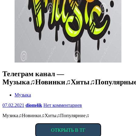
Телеграм канал —
Музыка♫Новинки♫Хиты♫Популярны
Музыка
07.02.2021
diom4ik
Нет комментариев
Музика♫Новинки♫Хиты♫Популярние♫
ОТКРЫТЬ В ТГ