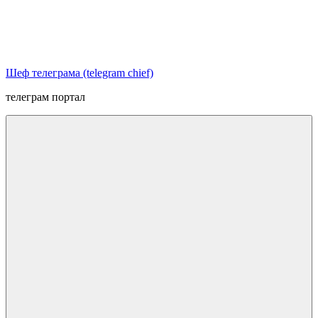
Перейти
к
содержимому
Шеф телеграма (telegram chief)
телеграм портал