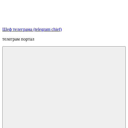
Перейти
к
содержимому
Шеф телеграма (telegram chief)
телеграм портал