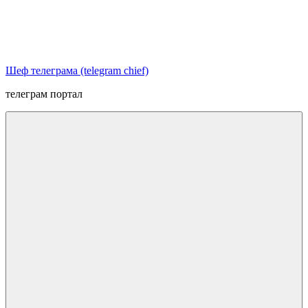
Перейти
к
содержимому
Шеф телеграма (telegram chief)
телеграм портал