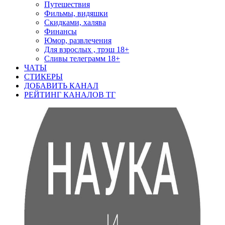
Путешествия
Фильмы, видяшки
Скидками, халява
Финансы
Юмор, развлечения
Для взрослых , трэш 18+
Сливы телеграмм 18+
ЧАТЫ
СТИКЕРЫ
ДОБАВИТЬ КАНАЛ
РЕЙТИНГ КАНАЛОВ ТГ