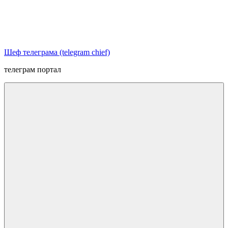
Перейти
к
содержимому
Шеф телеграма (telegram chief)
телеграм портал