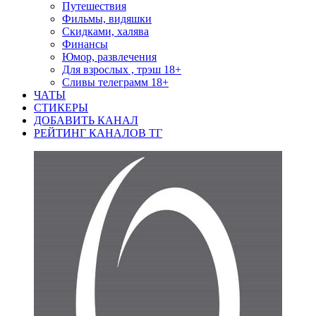
Путешествия
Фильмы, видяшки
Скидками, халява
Финансы
Юмор, развлечения
Для взрослых , трэш 18+
Сливы телеграмм 18+
ЧАТЫ
СТИКЕРЫ
ДОБАВИТЬ КАНАЛ
РЕЙТИНГ КАНАЛОВ ТГ