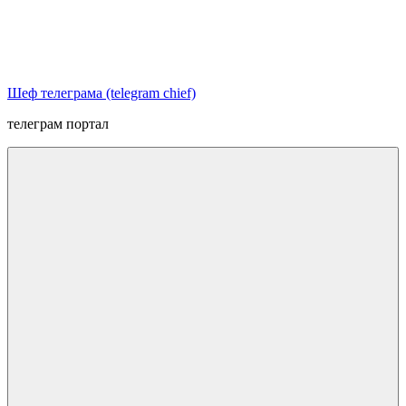
Перейти
к
содержимому
Шеф телеграма (telegram chief)
телеграм портал