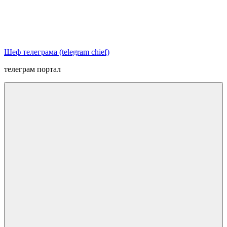
Перейти
к
содержимому
Шеф телеграма (telegram chief)
телеграм портал