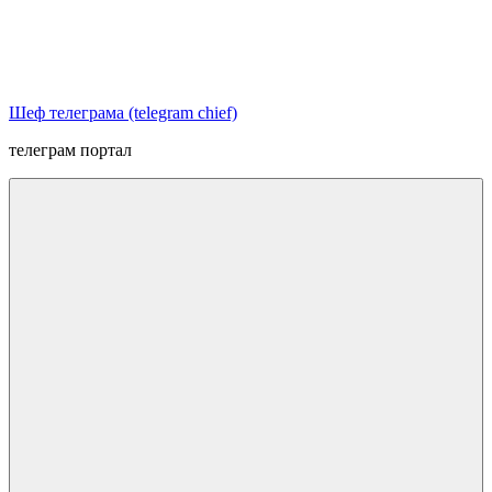
Перейти
к
содержимому
Шеф телеграма (telegram chief)
телеграм портал