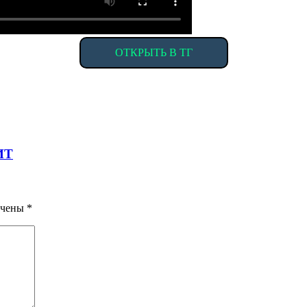
ОТКРЫТЬ В ТГ
ИТ
ечены
*