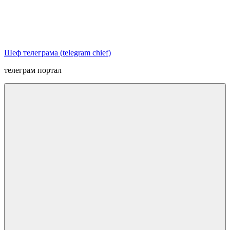
Перейти
к
содержимому
Шеф телеграма (telegram chief)
телеграм портал