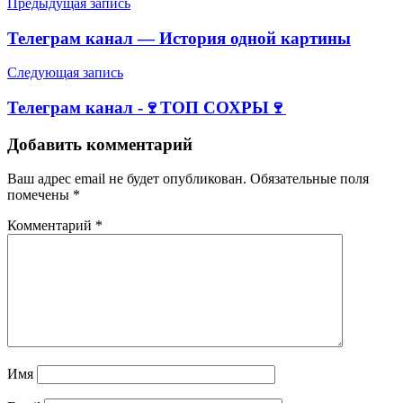
Навигация
Предыдущая запись
по
Телеграм канал — История одной картины
записям
Следующая запись
Телеграм канал -🍷ТОП СОХРЫ🍷
Добавить комментарий
Ваш адрес email не будет опубликован.
Обязательные поля
помечены
*
Комментарий
*
Имя