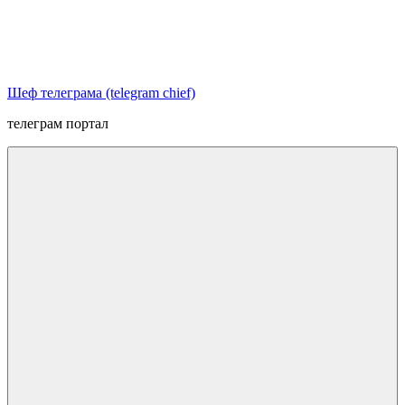
Перейти
к
содержимому
Шеф телеграма (telegram chief)
телеграм портал