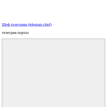
Перейти
к
содержимому
Шеф телеграма (telegram chief)
телеграм портал