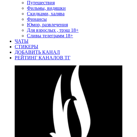
Путешествия
Фильмы, видяшки
Скидками, халява
Финансы
Юмор, развлечения
Для взрослых , трэш 18+
Сливы телеграмм 18+
ЧАТЫ
СТИКЕРЫ
ДОБАВИТЬ КАНАЛ
РЕЙТИНГ КАНАЛОВ ТГ