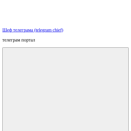
Перейти
к
содержимому
Шеф телеграма (telegram chief)
телеграм портал