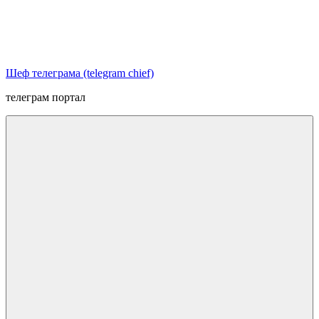
Перейти
к
содержимому
Шеф телеграма (telegram chief)
телеграм портал