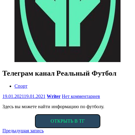
Телеграм канал Реальный Футбол
Спорт
19.01.2021
19.01.2021
Writer
Нет комментариев
Здесь вы можете найти информацию по футболу.
ОТКРЫТЬ В ТГ
Навигация
Предыдущая запись