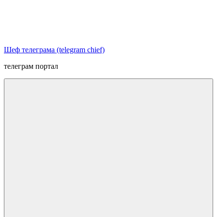
Перейти
к
содержимому
Шеф телеграма (telegram chief)
телеграм портал