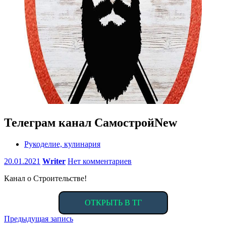
Телеграм канал СамостройNew
Рукоделие, кулинария
20.01.2021
Writer
Нет комментариев
Канал о Строительстве!
ОТКРЫТЬ В ТГ
Навигация
Предыдущая запись