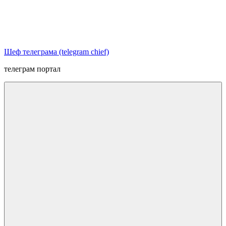
Перейти
к
содержимому
Шеф телеграма (telegram chief)
телеграм портал