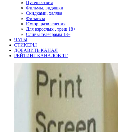
Путешествия
Фильмы, видяшки
Скидками, халява
Финансы
Юмор, развлечения
Для взрослых , трэш 18+
Сливы телеграмм 18+
ЧАТЫ
СТИКЕРЫ
ДОБАВИТЬ КАНАЛ
РЕЙТИНГ КАНАЛОВ ТГ