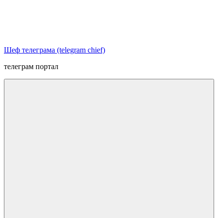
Перейти
к
содержимому
Шеф телеграма (telegram chief)
телеграм портал