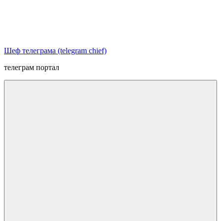
Перейти
к
содержимому
Шеф телеграма (telegram chief)
телеграм портал