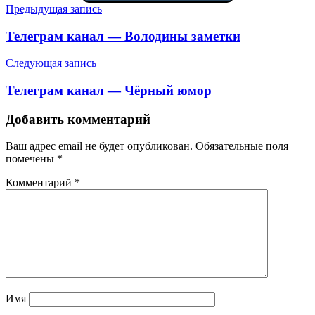
Навигация
Предыдущая запись
по
Телеграм канал — Володины заметки
записям
Следующая запись
Телеграм канал — Чёрный юмор
Добавить комментарий
Ваш адрес email не будет опубликован.
Обязательные поля
помечены
*
Комментарий
*
Имя