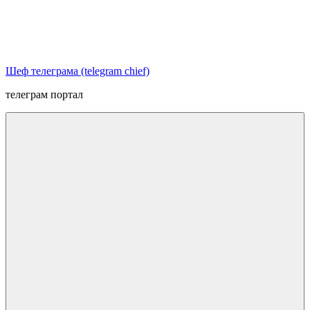
Перейти
к
содержимому
Шеф телеграма (telegram chief)
телеграм портал