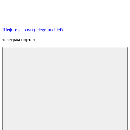
Перейти
к
содержимому
Шеф телеграма (telegram chief)
телеграм портал