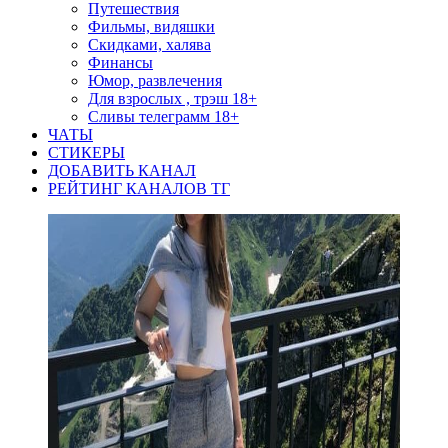
Путешествия
Фильмы, видяшки
Скидками, халява
Финансы
Юмор, развлечения
Для взрослых , трэш 18+
Сливы телеграмм 18+
ЧАТЫ
СТИКЕРЫ
ДОБАВИТЬ КАНАЛ
РЕЙТИНГ КАНАЛОВ ТГ