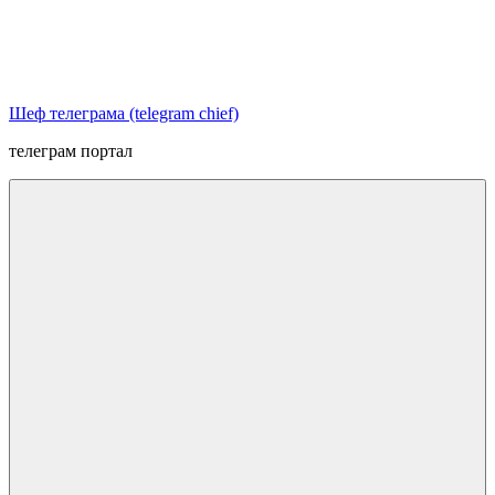
Перейти
к
содержимому
Шеф телеграма (telegram chief)
телеграм портал