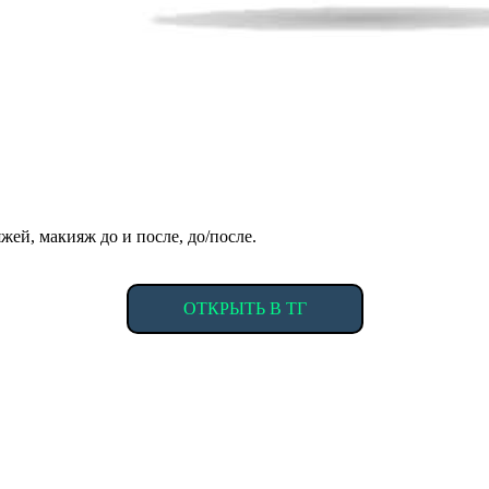
жей, макияж до и после, до/после.
ОТКРЫТЬ В ТГ