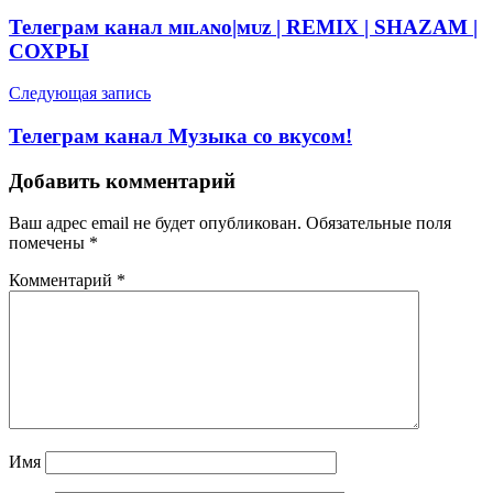
по
Телеграм канал ᴍɪʟᴀɴᴏ|ᴍᴜᴢ | REMIX | SHAZAM |
записям
СОХРЫ
Следующая запись
Телеграм канал Музыка со вкусом!
Добавить комментарий
Ваш адрес email не будет опубликован.
Обязательные поля
помечены
*
Комментарий
*
Имя