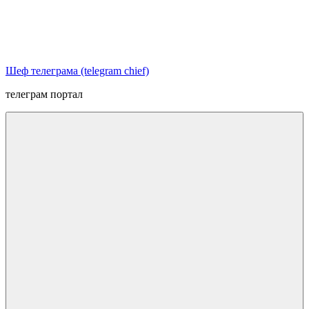
Перейти
к
содержимому
Шеф телеграма (telegram chief)
телеграм портал