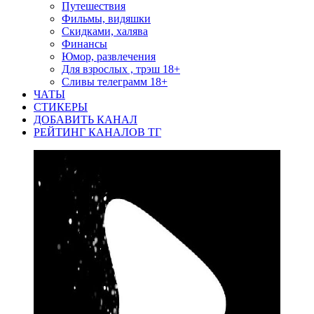
Путешествия
Фильмы, видяшки
Скидками, халява
Финансы
Юмор, развлечения
Для взрослых , трэш 18+
Сливы телеграмм 18+
ЧАТЫ
СТИКЕРЫ
ДОБАВИТЬ КАНАЛ
РЕЙТИНГ КАНАЛОВ ТГ