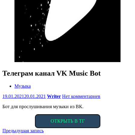
Телеграм канал VK Music Bot
Музыка
19.01.2021
20.01.2021
Writer
Нет комментариев
Бот для прослушивания музыки из ВК.
ОТКРЫТЬ В ТГ
Навигация
Предыдущая запись