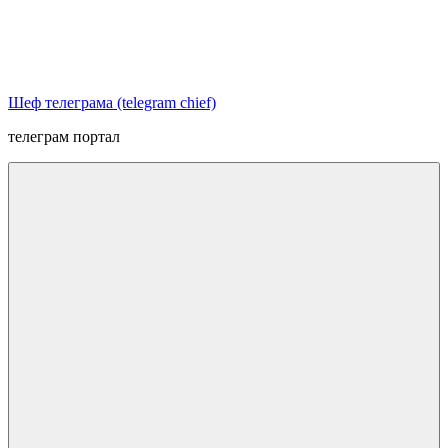
Перейти
к
содержимому
Шеф телеграма (telegram chief)
телеграм портал