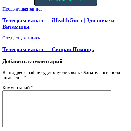
Навигация
Предыдущая запись
по
Телеграм канал — iHealthGuru | Здоровье и
записям
Витамины
Следующая запись
Телеграм канал — Скорая Помощь
Добавить комментарий
Ваш адрес email не будет опубликован.
Обязательные поля
помечены
*
Комментарий
*