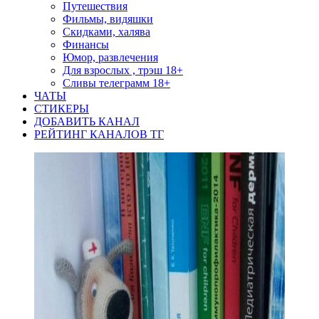
Путешествия
Фильмы, видяшки
Скидками, халява
Финансы
Юмор, развлечения
Для взрослых , трэш 18+
Сливы телеграмм 18+
ЧАТЫ
СТИКЕРЫ
ДОБАВИТЬ КАНАЛ
РЕЙТИНГ КАНАЛОВ ТГ