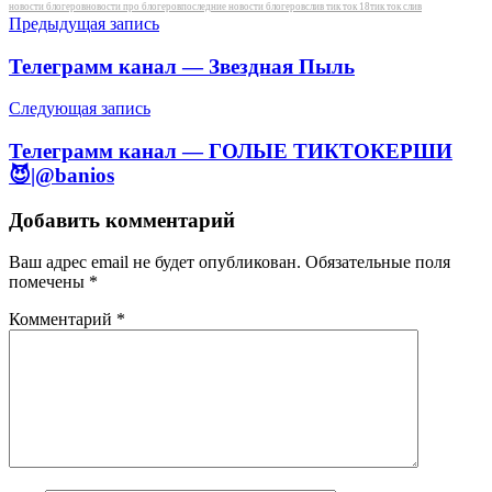
Метки
новости блогеров
новости про блогеров
последние новости блогеров
слив тик ток 18
тик ток слив
Навигация
Предыдущая запись
по
Телеграмм канал — Звездная Пыль
записям
Следующая запись
Телеграмм канал — ГОЛЫЕ ТИКТОКЕРШИ
😈|@banios
Добавить комментарий
Ваш адрес email не будет опубликован.
Обязательные поля
помечены
*
Комментарий
*