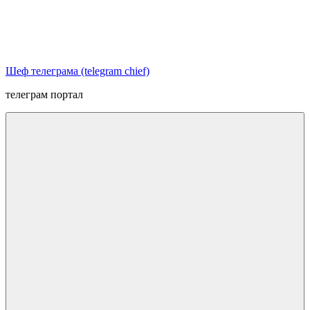
Перейти
к
содержимому
Шеф телеграма (telegram chief)
телеграм портал