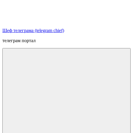
Перейти
к
содержимому
Шеф телеграма (telegram chief)
телеграм портал