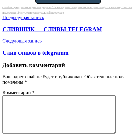
Метки
слив без цензуры
слив видео
слив девушек 18
слив парней
слив приваток телеграм
слив фото
слив шкодHиц
слив
шкур
сливы 18
слитые видео
центральный процессор
Навигация
Предыдущая запись
по
СЛИВШИК — СЛИВЫ TELEGRAM
записям
Следующая запись
Слив сливов в telegramm
Добавить комментарий
Ваш адрес email не будет опубликован.
Обязательные поля
помечены
*
Комментарий
*