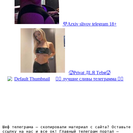
💜Arxiv slivov telegram 18+
🥵Privat ДLЯ Tеbя🥵
❤️‍🔥 лучшие сливы телеграмма ❤️‍🔥
Шеф телеграма – скопировали материал с сайта? Оставьте 
ссылку на нас и все ок! Главный телеграм портал – 