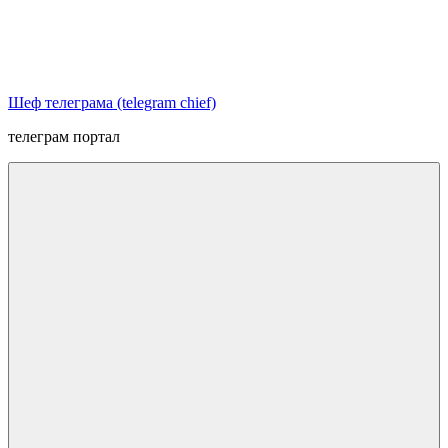
Перейти
к
содержимому
Шеф телеграма (telegram chief)
телеграм портал