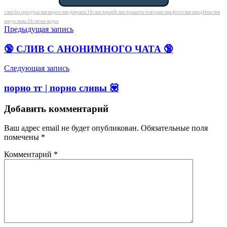
Метки
слив без цензуры
слив видео
слив девушек 18
слив парней
слив приваток телеграм
слив фото
слив шкодHиц
слив
шкур
сливы 18
слитые видео
Навигация
Предыдущая запись
по
🔞 СЛИВ С АНОНИМНОГО ЧАТА 🔞
записям
Следующая запись
порно тг | порно сливы 💟
Добавить комментарий
Ваш адрес email не будет опубликован.
Обязательные поля
помечены
*
Комментарий
*