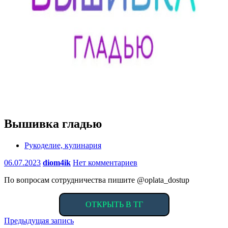
Вышивка гладью
Рукоделие, кулинария
06.07.2023
diom4ik
Нет комментариев
По вопросам сотрудничества пишите @oplata_dostup
ОТКРЫТЬ В ТГ
Навигация
Предыдущая запись