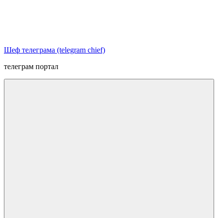
Перейти
к
содержимому
Шеф телеграма (telegram chief)
телеграм портал