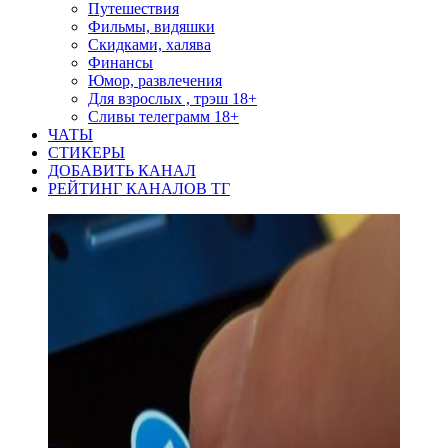
Путешествия
Фильмы, видяшки
Скидками, халява
Финансы
Юмор, развлечения
Для взрослых , трэш 18+
Сливы телеграмм 18+
ЧАТЫ
СТИКЕРЫ
ДОБАВИТЬ КАНАЛ
РЕЙТИНГ КАНАЛОВ ТГ