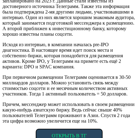
запланировано на 2023 г. Данные стали известны из
достоверного источника Телеграмм. Также эта информация
была подтверждена 2-мя другими людьми, участвовавшими в
интервью. Один из них является хорошим знакомым аудитора,
который занимается подготовкой мессенджера к размещению.
А второй приближен к инвестиционному банку, которому
хорошо известны планы соцсети.
Исходя из интервью, в компании началась pre-IPO
диагностика. В настоящее время идет поиск места и
собственно биржи, которая понадобится для размещения
активов. Кроме IPO, у Телеграмм на примете есть ещё 2
варианта: DPO и SPAC компания.
При первичном размещении Телеграмм оценивается в 30-50
миллиардов долларов. Можно установить связь между
стоимостью соцсети и ее месячным количеством активных
участников. Тогда 1 активный пользователь = 50 долларов.
Причем, мессенджер может использовать в своем размещении
какую-нибудь азиатскую биржу. Ведь сейчас свыше 40%
пользователей Телеграмм проживают в Азии. Спустя 2 года
эта цифра возможно увеличится еще на 10%.
ОТКРЫТЬ В ТГ