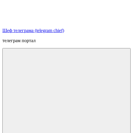
Перейти
к
содержимому
Шеф телеграма (telegram chief)
телеграм портал