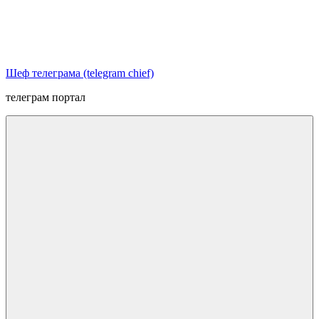
Перейти
к
содержимому
Шеф телеграма (telegram chief)
телеграм портал