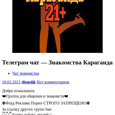
Телеграм чат — Знакомства Караганда
Чат знакомства
18.02.2021
diom4ik
Нет комментариев
Добро пожаловать
❤️Группа для общения и знакомств❤️
⛔️Флуд Реклама Порно СТРОГО ЗАПРЕЩЕНО⛔️
За ссылку других групп бан
👇👇👇Зашёл добавь друзей✅