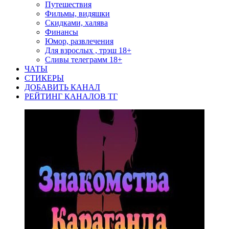
Путешествия
Фильмы, видяшки
Скидками, халява
Финансы
Юмор, развлечения
Для взрослых , трэш 18+
Сливы телеграмм 18+
ЧАТЫ
СТИКЕРЫ
ДОБАВИТЬ КАНАЛ
РЕЙТИНГ КАНАЛОВ ТГ