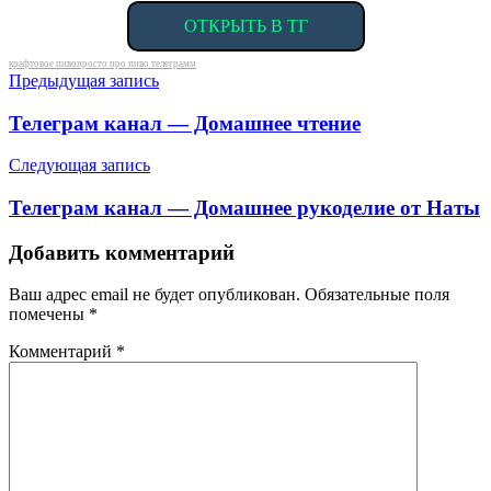
ОТКРЫТЬ В ТГ
Метки
крафтовое пиво
просто про пиво телеграмм
Навигация
Предыдущая запись
по
Телеграм канал — Домашнее чтение
записям
Следующая запись
Телеграм канал — Домашнее рукоделие от Наты
Добавить комментарий
Ваш адрес email не будет опубликован.
Обязательные поля
помечены
*
Комментарий
*