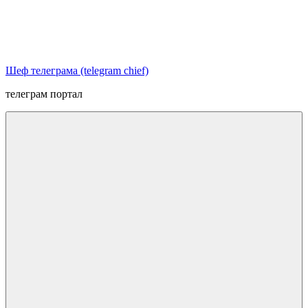
Перейти
к
содержимому
Шеф телеграма (telegram chief)
телеграм портал