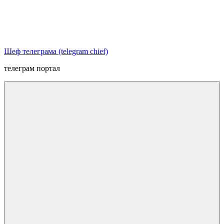
Перейти
к
содержимому
Шеф телеграма (telegram chief)
телеграм портал