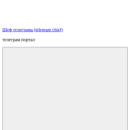
Перейти
к
содержимому
Шеф телеграма (telegram chief)
телеграм портал