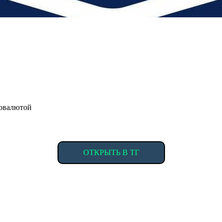
товалютой
ОТКРЫТЬ В ТГ