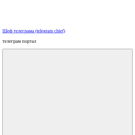
Перейти
к
содержимому
Шеф телеграма (telegram chief)
телеграм портал