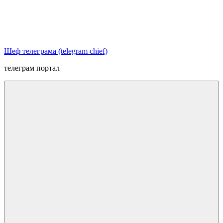
Перейти
к
содержимому
Шеф телеграма (telegram chief)
телеграм портал