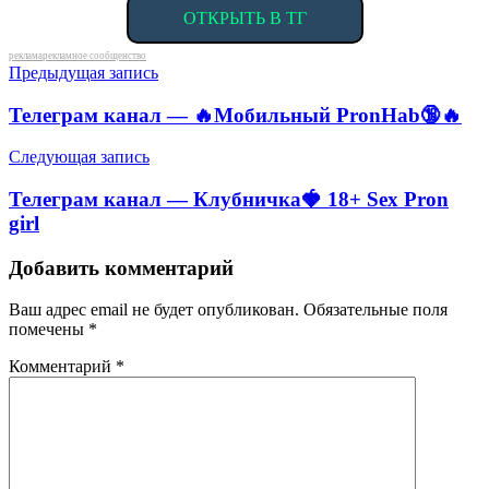
ОТКРЫТЬ В ТГ
Метки
реклама
рекламное сообщенство
Навигация
Предыдущая запись
по
Телеграм канал — 🔥Мобильный PronHab🔞🔥
записям
Следующая запись
Телеграм канал — Клубничка🍓 18+ Sex Pron
girl
Добавить комментарий
Ваш адрес email не будет опубликован.
Обязательные поля
помечены
*
Комментарий
*