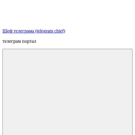
Перейти
к
содержимому
Шеф телеграма (telegram chief)
телеграм портал