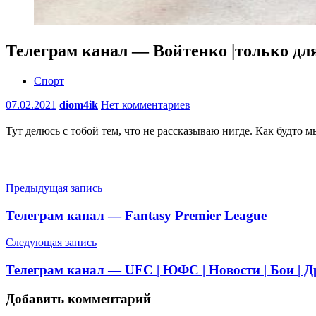
Телеграм канал — Войтенко |только для
Спорт
07.02.2021
diom4ik
Нет комментариев
Тут делюсь с тобой тем, что не рассказываю нигде. Как будто м
Навигация
Предыдущая запись
по
Телеграм канал — Fantasy Premier League
записям
Следующая запись
Телеграм канал — UFC | ЮФС | Новости | Бои | 
Добавить комментарий