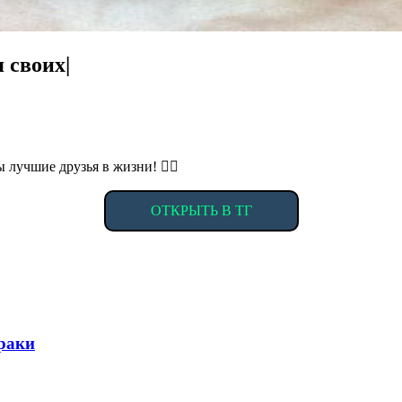
 своих|
ы лучшие друзья в жизни! ✊🏻
ОТКРЫТЬ В ТГ
Драки