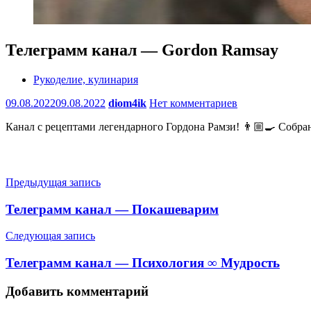
Телеграмм канал — Gordon Ramsay
Рукоделие, кулинария
09.08.2022
09.08.2022
diom4ik
Нет комментариев
Канал с рецептами легендарного Гордона Рамзи! 👨🏼‍🍳 Собран
Навигация
Предыдущая запись
по
Телеграмм канал — Покашеварим
записям
Следующая запись
Телеграмм канал — Психология ∞ Мудрость
Добавить комментарий