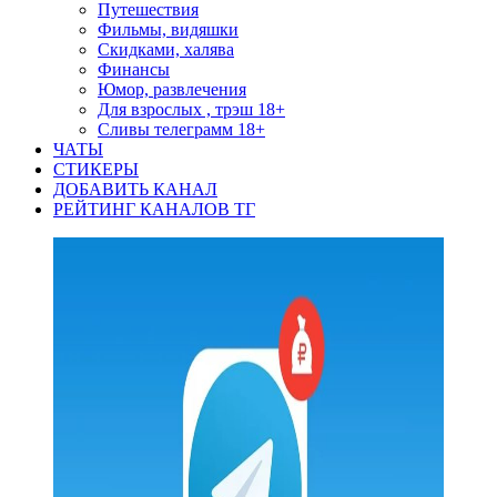
Путешествия
Фильмы, видяшки
Скидками, халява
Финансы
Юмор, развлечения
Для взрослых , трэш 18+
Сливы телеграмм 18+
ЧАТЫ
СТИКЕРЫ
ДОБАВИТЬ КАНАЛ
РЕЙТИНГ КАНАЛОВ ТГ