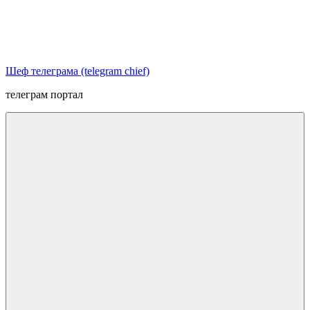
Перейти
к
содержимому
Шеф телеграма (telegram chief)
телеграм портал