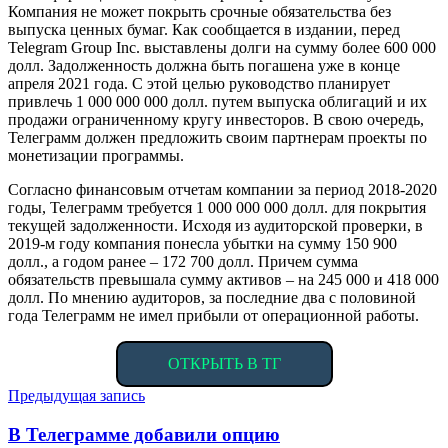
Компания не может покрыть срочные обязательства без
выпуска ценных бумаг. Как сообщается в издании, перед
Telegram Group Inc. выставлены долги на сумму более 600 000
долл. Задолженность должна быть погашена уже в конце
апреля 2021 года. С этой целью руководство планирует
привлечь 1 000 000 000 долл. путем выпуска облигаций и их
продажи ограниченному кругу инвесторов. В свою очередь,
Телеграмм должен предложить своим партнерам проекты по
монетизации программы.
Согласно финансовым отчетам компании за период 2018-2020
годы, Телеграмм требуется 1 000 000 000 долл. для покрытия
текущей задолженности. Исходя из аудиторской проверки, в
2019-м году компания понесла убытки на сумму 150 900
долл., а годом ранее – 172 700 долл. Причем сумма
обязательств превышала сумму активов – на 245 000 и 418 000
долл. По мнению аудиторов, за последние два с половиной
года Телеграмм не имел прибыли от операционной работы.
ОТКРЫТЬ В ТГ
Навигация
Предыдущая запись
по
В Телеграмме добавили опцию