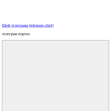
Перейти
к
содержимому
Шеф телеграма (telegram chief)
телеграм портал