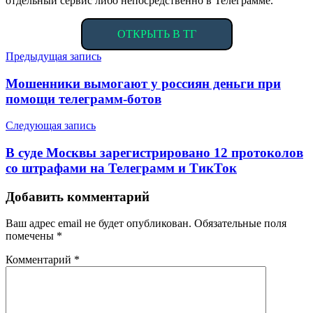
отдельный сервис либо непосредственно в Телеграмме.
ОТКРЫТЬ В ТГ
Навигация
Предыдущая запись
по
Мошенники вымогают у россиян деньги при
записям
помощи телеграмм-ботов
Следующая запись
В суде Москвы зарегистрировано 12 протоколов
со штрафами на Телеграмм и ТикТок
Добавить комментарий
Ваш адрес email не будет опубликован.
Обязательные поля
помечены
*
Комментарий
*